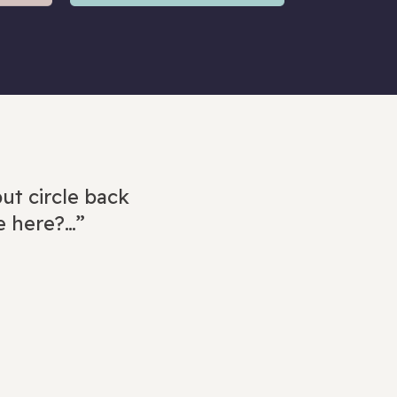
ut circle back
e here?…”