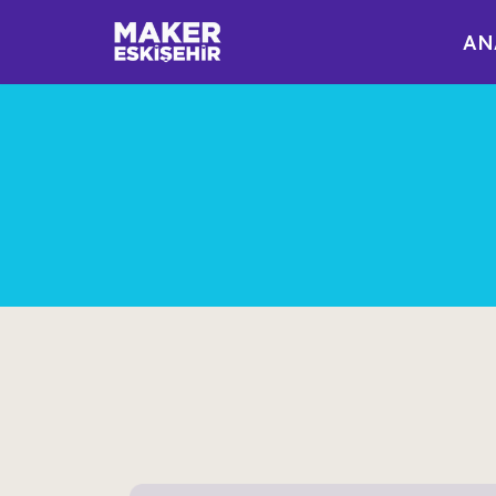
AN
İçeriğe
geç