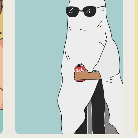
This is Portfolio
title
This can be a project
description. I have created
this portfolio to share my
work with you.
Client: Jane Barlow
Project details