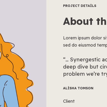
PROJECT DETAILS
About th
Lorem ipsum dolor sit
sed do eiusmod tempo
“… Synergestic a
deep dive but cir
problem we’re tr
ALISHA TOMSON
Client