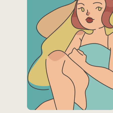
This is Portfolio
title
This can be a project
description. I have created
this portfolio to share my
work with you.
Client: Jane Barlow
Project details