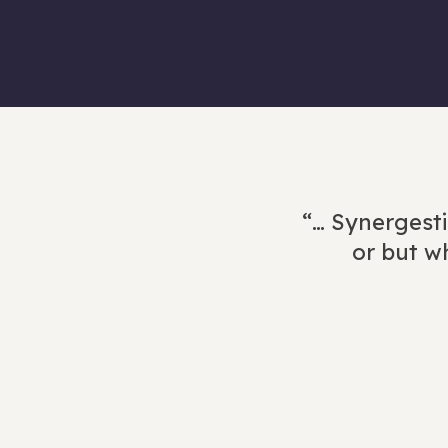
“… Synergesti
or but wh