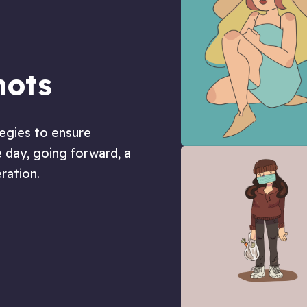
hots
tegies to ensure
 day, going forward, a
ration.