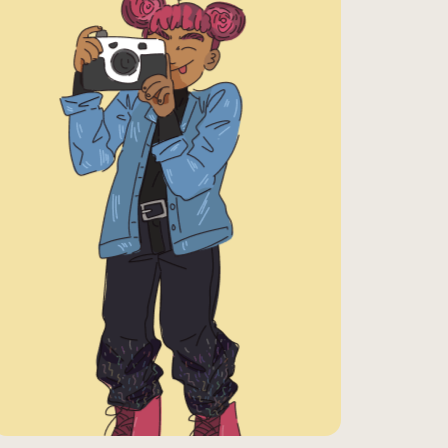
This is Portfolio
title
This can be a project
description. I have created
this portfolio to share my
work with you.
Client: Jane Barlow
Project details